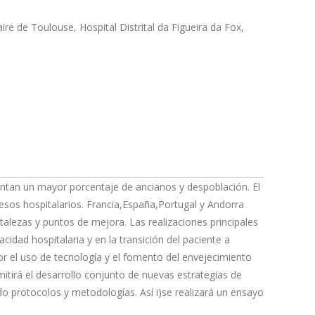
e de Toulouse, Hospital Distrital da Figueira da Fox,
entan un mayor porcentaje de ancianos y despoblación. El
resos hospitalarios. Francia,España,Portugal y Andorra
alezas y puntos de mejora. Las realizaciones principales
idad hospitalaria y en la transición del paciente a
or el uso de tecnología y el fomento del envejecimiento
rmitirá el desarrollo conjunto de nuevas estrategias de
protocolos y metodologías. Así i)se realizará un ensayo
continuidad del programa y la transición a AP del paciente