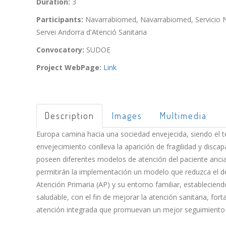
Duration:
3
Participants:
Navarrabiomed, Navarrabiomed, Servicio Nava
Servei Andorra d'Atenció Sanitaria
Convocatory:
SUDOE
Project WebPage:
Link
Description
Images
Multimedia
Europa camina hacia una sociedad envejecida, siendo el t
envejecimiento conlleva la aparición de fragilidad y disca
poseen diferentes modelos de atención del paciente ancian
permitirán la implementación un modelo que reduzca el dese
Atención Primaria (AP) y su entorno familiar, establecien
saludable, con el fin de mejorar la atención sanitaria, for
atención integrada que promuevan un mejor seguimiento 
clínico multicéntrico que mostrará los beneficios de un pr