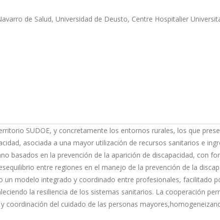
rro de Salud, Universidad de Deusto, Centre Hospitalier Universitair
erritorio SUDOE, y concretamente los entornos rurales, los que pres
pacidad, asociada a una mayor utilización de recursos sanitarios e ing
o basados en la prevención de la aparición de discapacidad, con fort
quilibrio entre regiones en el manejo de la prevención de la discapac
do un modelo integrado y coordinado entre profesionales, facilitado p
taleciendo la resiliencia de los sistemas sanitarios. La cooperación pe
y coordinación del cuidado de las personas mayores,homogeneizando 
ograma de entrenamiento durante la hospitalización ii)se facilitará la 