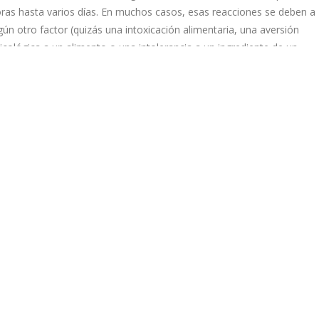
ras hasta varios días. En muchos casos, esas reacciones se deben a
gún otro factor (quizás una intoxicación alimentaria, una aversión
icológica a un alimento o una intolerancia a un ingrediente de un
imento). La contaminación de los alimentos puede ocurrir en cualquie
nto de producción: cultivo, cosecha, procesamiento, almacenamient
vío o preparación. La contaminación cruzada (la transferencia de
ganismos nocivos de una superficie a otra) suele ser la causa. Esto e
pecialmente problemático para alimentos crudos y listos para comer
mo ensaladas u otros productos. Debido a que estos alimentos no 
cinan, los organismos nocivos no se destruyen antes de comer y
eden causar intoxicación alimentaria. Hoy en día no hay una tecnolog
ficientemente avanzada para que exista en el mercado un dispositivo
 medición en tiempo real e insitu y transportable que pueda detectar
cilmente la incidencia de alérgenos y patógenos en toda la cadena de
lor, desde origen hasta su consumo humano. El objetivo principal del
oyecto TECAM es el de investigar nuevas soluciones tecnológicas de
nitorización y control de alérgenos alimentarios y microorganismos
tógenos para garantizar la seguridad a lo largo de toda la cadena de