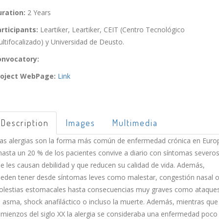
ration:
2 Years
rticipants:
Leartiker, Leartiker, CEIT (Centro Tecnológico
ltifocalizado) y Universidad de Deusto.
onvocatory:
roject WebPage:
Link
Description
Images
Multimedia
as alergias son la forma más común de enfermedad crónica en Euro
hasta un 20 % de los pacientes convive a diario con síntomas severo
e les causan debilidad y que reducen su calidad de vida. Además,
eden tener desde síntomas leves como malestar, congestión nasal 
lestias estomacales hasta consecuencias muy graves como ataque
 asma, shock anafiláctico o incluso la muerte. Además, mientras que
mienzos del siglo XX la alergia se consideraba una enfermedad poco