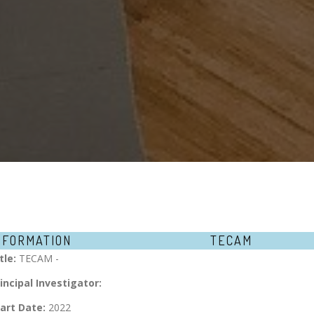
NFORMATION
TECAM
tle:
TECAM -
incipal Investigator:
art Date:
2022