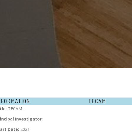
NFORMATION
TECAM
tle:
TECAM -
incipal Investigator:
art Date:
2021