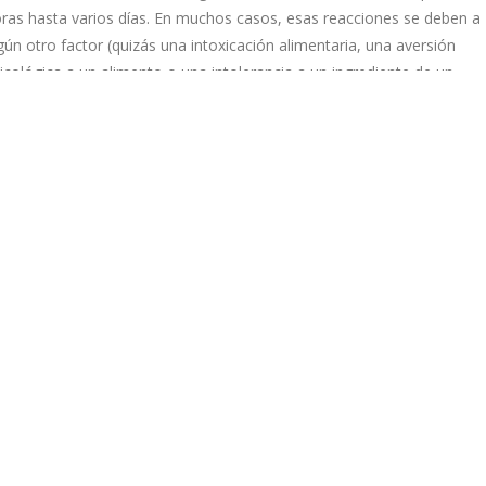
ras hasta varios días. En muchos casos, esas reacciones se deben a
gún otro factor (quizás una intoxicación alimentaria, una aversión
icológica a un alimento o una intolerancia a un ingrediente de un
imento). La contaminación de los alimentos puede ocurrir en cualquie
nto de producción: cultivo, cosecha, procesamiento, almacenamient
vío o preparación. La contaminación cruzada (la transferencia de
ganismos nocivos de una superficie a otra) suele ser la causa. Esto e
pecialmente problemático para alimentos crudos y listos para comer
mo ensaladas u otros productos. Debido a que estos alimentos no 
cinan, los organismos nocivos no se destruyen antes de comer y
eden causar intoxicación alimentaria. Hoy en día no hay una tecnolog
ficientemente avanzada para que exista en el mercado un dispositivo
 medición en tiempo real e insitu y transportable que pueda detectar
cilmente la incidencia de alérgenos y patógenos en toda la cadena de
lor, desde origen hasta su consumo humano. El objetivo principal del
oyecto TECAM es el de investigar nuevas soluciones tecnológicas de
nitorización y control de alérgenos alimentarios y microorganismos
tógenos para garantizar la seguridad a lo largo de toda la cadena de