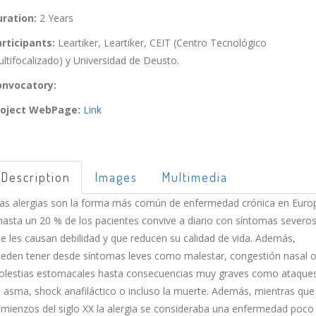
ration:
2 Years
rticipants:
Leartiker, Leartiker, CEIT (Centro Tecnológico
ltifocalizado) y Universidad de Deusto.
onvocatory:
roject WebPage:
Link
Description
Images
Multimedia
as alergias son la forma más común de enfermedad crónica en Euro
hasta un 20 % de los pacientes convive a diario con síntomas severo
e les causan debilidad y que reducen su calidad de vida. Además,
eden tener desde síntomas leves como malestar, congestión nasal 
lestias estomacales hasta consecuencias muy graves como ataque
 asma, shock anafiláctico o incluso la muerte. Además, mientras que
mienzos del siglo XX la alergia se consideraba una enfermedad poco