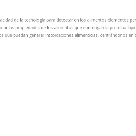
cidad de la tecnología para detectar en los alimentos elementos perju
nar las propiedades de los alimentos que contengan la proteína Lipid
os que puedan generar intoxicaciones alimenticias, centrándonos en d
LATEST NEWS
G