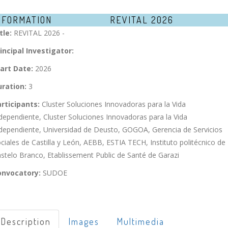
NFORMATION
REVITAL 2026
tle:
REVITAL 2026 -
incipal Investigator:
art Date:
2026
ration:
3
rticipants:
Cluster Soluciones Innovadoras para la Vida
dependiente, Cluster Soluciones Innovadoras para la Vida
dependiente, Universidad de Deusto, GOGOA, Gerencia de Servicios
ciales de Castilla y León, AEBB, ESTIA TECH, Instituto politécnico de
stelo Branco, Etablissement Public de Santé de Garazi
onvocatory:
SUDOE
Description
Images
Multimedia