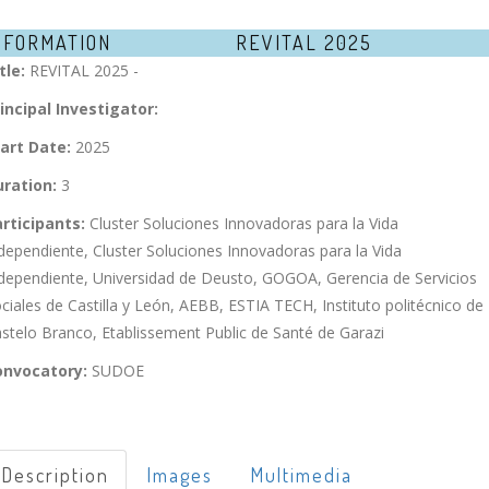
NFORMATION
REVITAL 2025
tle:
REVITAL 2025 -
incipal Investigator:
art Date:
2025
ration:
3
rticipants:
Cluster Soluciones Innovadoras para la Vida
dependiente, Cluster Soluciones Innovadoras para la Vida
dependiente, Universidad de Deusto, GOGOA, Gerencia de Servicios
ciales de Castilla y León, AEBB, ESTIA TECH, Instituto politécnico de
stelo Branco, Etablissement Public de Santé de Garazi
onvocatory:
SUDOE
Description
Images
Multimedia