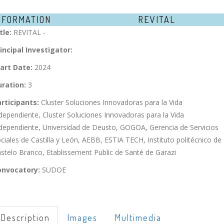
NFORMATION
REVITAL
tle:
REVITAL -
incipal Investigator:
art Date:
2024
ration:
3
rticipants:
Cluster Soluciones Innovadoras para la Vida
dependiente, Cluster Soluciones Innovadoras para la Vida
dependiente, Universidad de Deusto, GOGOA, Gerencia de Servicios
ciales de Castilla y León, AEBB, ESTIA TECH, Instituto politécnico de
stelo Branco, Etablissement Public de Santé de Garazi
onvocatory:
SUDOE
Description
Images
Multimedia