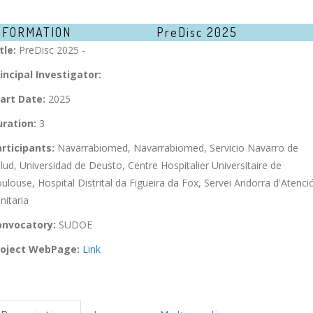
NFORMATION
PreDisc 2025
tle:
PreDisc 2025 -
incipal Investigator:
art Date:
2025
ration:
3
rticipants:
Navarrabiomed, Navarrabiomed, Servicio Navarro de
lud, Universidad de Deusto, Centre Hospitalier Universitaire de
ulouse, Hospital Distrital da Figueira da Fox, Servei Andorra d'Atenci
nitaria
onvocatory:
SUDOE
roject WebPage:
Link