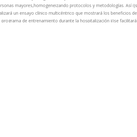
rsonas mayores,homogeneizando protocolos y metodologías. Así i)
alizará un ensayo clínico multicéntrico que mostrará los beneficios de
 programa de entrenamiento durante la hospitalización ii)se facilitará
ntinuidad del programa y la transición a AP del paciente hospitalizad
l que acude a la consulta del especialista desde entornos rurales
plementando tecnología innovadora, y iii)se promoverá el modelo d
vejecimiento activo en entornos rurales y se favorecerá la igualdad 
ceso a la sanidad mediante modelos de coordinación entre
ofesionales facilitados por el uso de herramientas tecnológicas,
itando desplazamientos e ingresos innecesarios. PreDisc es innovad
rque desarrolla un modelo de atención novedoso que mejorará la
lidad de vida de las personas ancianas y favorecerá la igualdad de
ceso a la sanidad, con la participación de diferentes actores clave
mo Hospitales de referencia, equipos de AP y otros Organismos
blicos Sanitarios para conseguir su sostenibilidad.
Bac