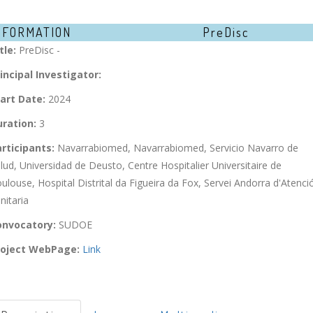
NFORMATION
PreDisc
tle:
PreDisc -
incipal Investigator:
art Date:
2024
ration:
3
rticipants:
Navarrabiomed, Navarrabiomed, Servicio Navarro de
lud, Universidad de Deusto, Centre Hospitalier Universitaire de
ulouse, Hospital Distrital da Figueira da Fox, Servei Andorra d'Atenci
nitaria
onvocatory:
SUDOE
roject WebPage:
Link