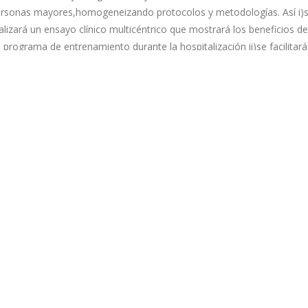
rsonas mayores,homogeneizando protocolos y metodologías. Así i)
alizará un ensayo clínico multicéntrico que mostrará los beneficios de
 programa de entrenamiento durante la hospitalización ii)se facilitará
ntinuidad del programa y la transición a AP del paciente hospitalizad
l que acude a la consulta del especialista desde entornos rurales
plementando tecnología innovadora, y iii)se promoverá el modelo d
vejecimiento activo en entornos rurales y se favorecerá la igualdad 
ceso a la sanidad mediante modelos de coordinación entre
ofesionales facilitados por el uso de herramientas tecnológicas,
itando desplazamientos e ingresos innecesarios. PreDisc es innovad
rque desarrolla un modelo de atención novedoso que mejorará la
lidad de vida de las personas ancianas y favorecerá la igualdad de
ceso a la sanidad, con la participación de diferentes actores clave
mo Hospitales de referencia, equipos de AP y otros Organismos
blicos Sanitarios para conseguir su sostenibilidad.
Bac