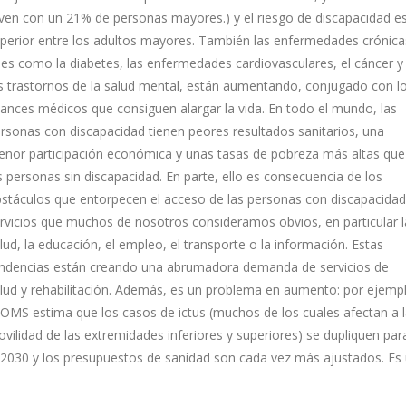
ven con un 21% de personas mayores.) y el riesgo de discapacidad e
perior entre los adultos mayores. También las enfermedades crónica
les como la diabetes, las enfermedades cardiovasculares, el cáncer y
s trastornos de la salud mental, están aumentando, conjugado con l
ances médicos que consiguen alargar la vida. En todo el mundo, las
rsonas con discapacidad tienen peores resultados sanitarios, una
nor participación económica y unas tasas de pobreza más altas que
s personas sin discapacidad. En parte, ello es consecuencia de los
stáculos que entorpecen el acceso de las personas con discapacidad
rvicios que muchos de nosotros consideramos obvios, en particular l
lud, la educación, el empleo, el transporte o la información. Estas
ndencias están creando una abrumadora demanda de servicios de
lud y rehabilitación. Además, es un problema en aumento: por ejemp
 OMS estima que los casos de ictus (muchos de los cuales afectan a 
vilidad de las extremidades inferiores y superiores) se dupliquen par
 2030 y los presupuestos de sanidad son cada vez más ajustados. Es
oblema social no resuelto por el elevado coste que conlleva la
habilitación, tanto en horas hombre de rehabilitador y por el coste