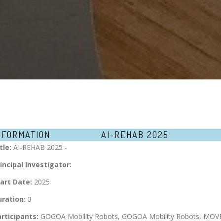
NFORMATION
AI-REHAB 2025
tle:
AI-REHAB 2025 -
incipal Investigator:
art Date:
2025
ration:
3
rticipants:
GOGOA Mobility Robots, GOGOA Mobility Robots, MOV