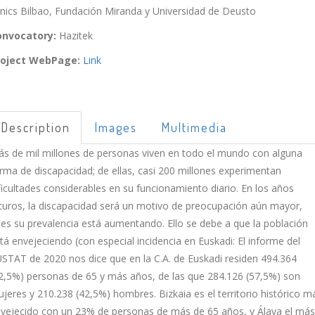
inics Bilbao, Fundación Miranda y Universidad de Deusto
onvocatory:
Hazitek
roject WebPage:
Link
Description
Images
Multimedia
s de mil millones de personas viven en todo el mundo con alguna
rma de discapacidad; de ellas, casi 200 millones experimentan
ficultades considerables en su funcionamiento diario. En los años
turos, la discapacidad será un motivo de preocupación aún mayor,
es su prevalencia está aumentando. Ello se debe a que la población
tá envejeciendo (con especial incidencia en Euskadi: El informe del
STAT de 2020 nos dice que en la C.A. de Euskadi residen 494.364
2,5%) personas de 65 y más años, de las que 284.126 (57,5%) son
jeres y 210.238 (42,5%) hombres. Bizkaia es el territorio histórico m
vejecido con un 23% de personas de más de 65 años, y Álava el más